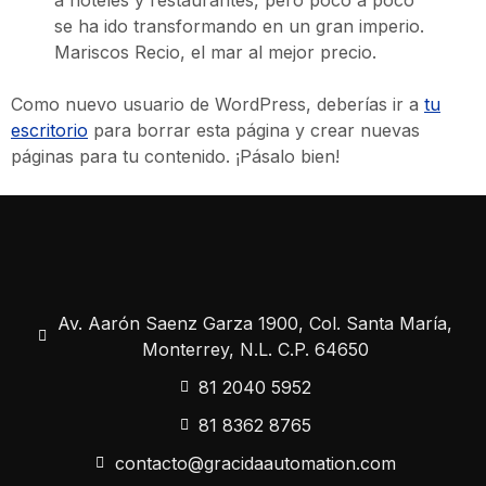
a hoteles y restaurantes, pero poco a poco
se ha ido transformando en un gran imperio.
Mariscos Recio, el mar al mejor precio.
Como nuevo usuario de WordPress, deberías ir a
tu
escritorio
para borrar esta página y crear nuevas
páginas para tu contenido. ¡Pásalo bien!
Av. Aarón Saenz Garza 1900, Col. Santa María,
Monterrey, N.L. C.P. 64650
81 2040 5952
81 8362 8765
contacto@gracidaautomation.com